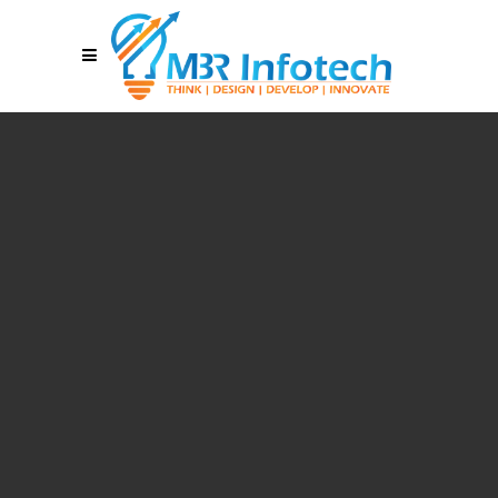
REAL RESULTS
Welcome to MBR INFOTECH !
Check your website's traffic and complete site
statistics.
Get real result of analytics.